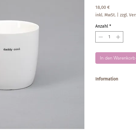
Preis
18,00 €
inkl. MwSt.
|
zzgl. Ve
Anzahl
*
In den Warenkorb
Information
Material: Porzellan
Maße (ØxH): 9 x 9 c
Fassungsvermögen: 
Farbe: Weiß
Mit schwarzer Schre
Spülmaschinenfest