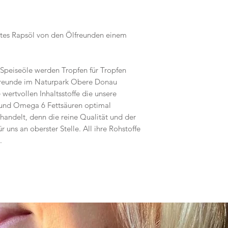
Die Ölfreunde
Donautalstr. 17
Energie:
88631 Beuron/Thierg
sstes Rapsöl von den Ölfreunden einem
Fett:
Davon gesättigte
Fettsäuren:
Speiseöle werden Tropfen für Tropfen
freunde im Naturpark Obere Donau
Kohlenhydrate:
wertvollen Inhaltsstoffe die unsere
 und Omega 6 Fettsäuren optimal
Davon Zucker:
handelt, denn die reine Qualität und der
 uns an oberster Stelle. All ihre Rohstoffe
Eiweiß:
.
Salz:
Omega 3-Fettsäure