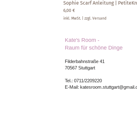
Sophie Scarf Anleitung | PetiteKni
Preis
6,00 €
inkl. MwSt.
|
zzgl. Versand
Kate's Room -
Raum für schöne Dinge
Filderbahnstraße 41
70567 Stuttgart
Tel.: 0711/2209220
E-Mail: katesroom.stuttgart@gmail