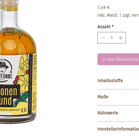
Preis
7,49 €
inkl. MwSt.
|
zzgl. Ve
Anzahl
*
In den Warenkorb
Inhaltsstoffe
kaltgepresstes Rapsö
Maße
500ml
Nährwerte
durchschnittl.
Herstellerinformatio
Nährwertangaben: