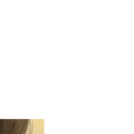
3389kJ / 824kcal
arten
91,6g
6,9g
<0,1g
<0,1g
<0,1g
<0,01g
n:
8,7g