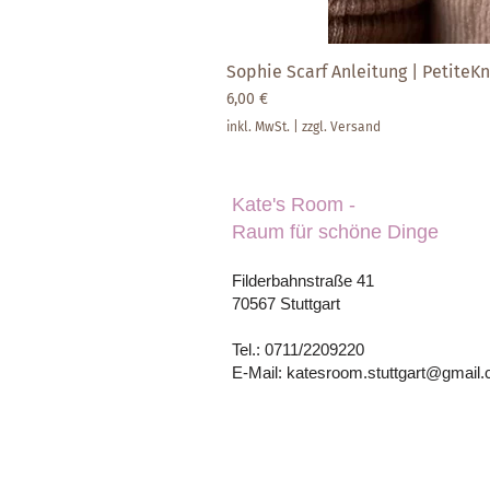
Sophie Scarf Anleitung | PetiteKni
Preis
6,00 €
inkl. MwSt.
|
zzgl. Versand
Kate's Room -
Raum für schöne Dinge
Filderbahnstraße 41
70567 Stuttgart
Tel.: 0711/2209220
E-Mail: katesroom.stuttgart@gmail