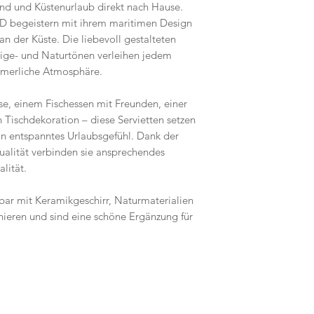
and und Küstenurlaub direkt nach Hause.
FSC-zertifiziert
 begeistern mit ihrem maritimen Design
Chlorfrei gebleich
n der Küste. Die liebevoll gestalteten
Lichtechte Farben
eige- und Naturtönen verleihen jedem
Herkunftsland:
De
ommerliche Atmosphäre.
se, einem Fischessen mit Freunden, einer
 Tischdekoration – diese Servietten setzen
ein entspanntes Urlaubsgefühl. Dank der
ualität verbinden sie ansprechendes
lität.
rbar mit Keramikgeschirr, Naturmaterialien
ieren und sind eine schöne Ergänzung für