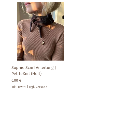
Maschenprobe: 17 Maschen / 25
Reihen
Sophie Scarf Anleitung |
Paljett | SandnesGarn
PetiteKnit (Heft)
Preis
14,90 €
Preis
6,00 €
inkl. MwSt.
inkl. MwSt.
|
zzgl. Versand