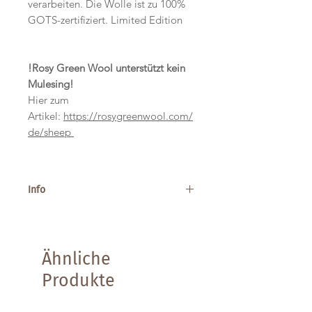
verarbeiten. Die Wolle ist zu 100%
GOTS-zertifiziert. Limited Edition
!Rosy Green Wool unterstützt kein
Mulesing!
Hier zum
Artikel:
https://rosygreenwool.com/
de/sheep
Info
Gewicht: 100g
Laufweite: ca. 160m
Empfohlene Nadelstärke: 4,5 - 5,5
Ähnliche
mm
Material: 100% Schurwolle (Bio
Produkte
Merino Extra Fine)
Waschmaschinenfest