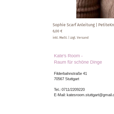
Sophie Scarf Anleitung | PetiteKni
Preis
6,00 €
inkl. MwSt.
|
zzgl. Versand
Kate's Room -
Raum für schöne Dinge
Filderbahnstraße 41
70567 Stuttgart
Tel.: 0711/2209220
E-Mail: katesroom.stuttgart@gmail