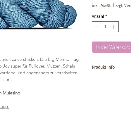
inkl. MwSt.
|
zzgl. Ve
Anzahl
*
In den Warenkorb
nell zu verstricken. Die Big Merino Hug
 Joy super für Pullover, Mützen, Schals
Produkt Info
 varriabel und angenehem zu verarbeiten.
Gewicht: 100g
iziert.
Laufweite: ca. 320m
Empfohlene Nadelstä
n Mulesing!
Material: 100% Schur
Waschmaschinenfes
sheep