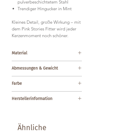
pulverbeschichtetem Stahl
Trendiger Hingucker in Mint
Kleines Detail, große Wirkung – mit
dem Pink Stories Fitter wird jeder
Kerzenmoment noch schöner.
Material
Pulverbeschichteter Stahl; Mint
Abmessungen & Gewicht
Abmessungen: Durchmesser 21–23
Farbe
mm
Durchmesser 12–13 mm
Mint
Gewicht: 37 g
Herstellerinformation
Pink Stories Onlineshop
Diana Brettner
Pink Stories e.K., Burggraben 47,
Ähnliche
82418 Murnau am Staffelsee,