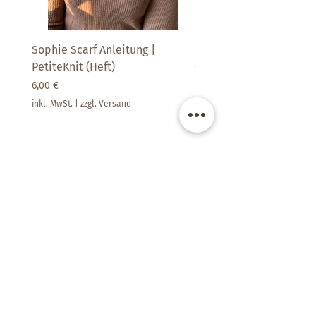
Sophie Scarf Anleitung |
Paljett | SandnesGarn
PetiteKnit (Heft)
Preis
14,90 €
Preis
6,00 €
inkl. MwSt.
inkl. MwSt.
|
zzgl. Versand
Kate's Room -
Raum für schöne Dinge
Filderbahnstraße 41