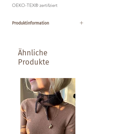
OEKO-TEX® zertifziert
Produktinformation
Zusammensetzung: 100 % Seide,
Öko-Tex Standard 100
empfohlene Nadelstärke: 3 mm
Ähnliche
Lauflänge: 250 m | fingering weight
Maschenprobe: 28 M x 38 R = 10 x 10
Produkte
cm
Gewicht: 50g
Wäsche: Handwäsche in kaltem
Wasser, flach trocknen