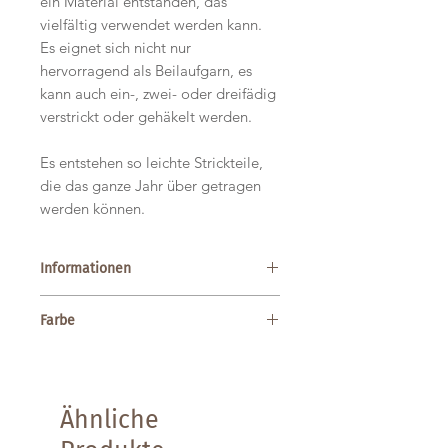
ein Material entstanden, das
vielfältig verwendet werden kann.
Es eignet sich nicht nur
hervorragend als Beilaufgarn, es
kann auch ein-, zwei- oder dreifädig
verstrickt oder gehäkelt werden.
Es entstehen so leichte Strickteile,
die das ganze Jahr über getragen
werden können.
Informationen
Material: 46% Wolle, 38% Tencel, 10%
Farbe
Viskose, 6% Kaschmir
Lauflänge: ca. 360m
Farbe 18 Light Taupe
Gewicht: 50g
Nadelstärke: 2,25 – 3,25mm
Maschenprobe: 25/35 M 44/54 R (10 x
Ähnliche
10 cm)