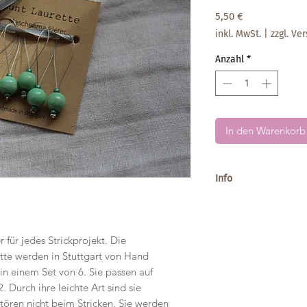
Preis
5,50 €
inkl. MwSt.
|
zzgl. Ve
Anzahl
*
In den Warenkorb
Info
Gewicht pro Markiere
Material: Quetschpe
Schmuckperlen, Holz
ür jedes Strickprojekt. Die
Nadelstärke 12
te werden in Stuttgart von Hand
in einem Set von 6. Sie passen auf
. Durch ihre leichte Art sind sie
ren nicht beim Stricken. Sie werden