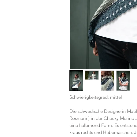
Schwierigkeitsgrad: mittel
Die schwedische Designerin Mati
Rosmarin) in der Cheeky Merino 
eine halbmond Form. Es entstehen
kraus rechts und Hebemaschen. 