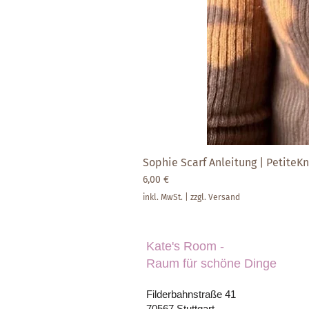
Sophie Scarf Anleitung | PetiteKni
Preis
6,00 €
inkl. MwSt.
|
zzgl. Versand
Kate's Room -
Raum für schöne Dinge
Filderbahnstraße 41
70567 Stuttgart