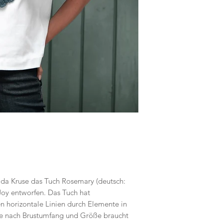
lda Kruse das Tuch Rosemary (deutsch:
Joy entworfen. Das Tuch hat
 horizontale Linien durch Elemente in
Je nach Brustumfang und Größe braucht