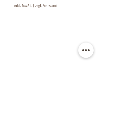
inkl. MwSt.
|
zzgl. Versand
Kate's Room -
Raum für schöne Dinge
Filderbahnstraße 41