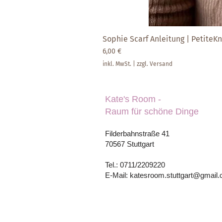
Sophie Scarf Anleitung | PetiteKni
Preis
6,00 €
inkl. MwSt.
|
zzgl. Versand
Kate's Room -
Raum für schöne Dinge
Filderbahnstraße 41
70567 Stuttgart
Tel.: 0711/2209220
E-Mail: katesroom.stuttgart@gmail