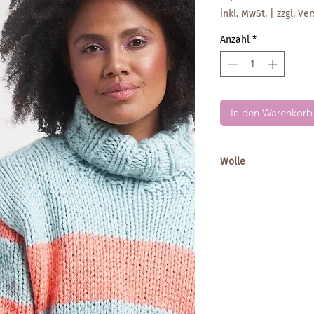
inkl. MwSt.
|
zzgl. Ve
Anzahl
*
In den Warenkorb
Wolle
Big Wool