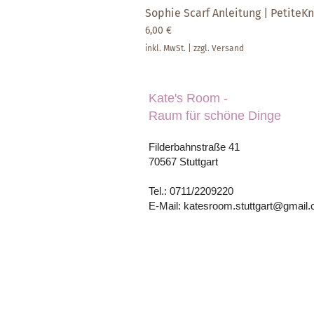
Sophie Scarf Anleitung | PetiteKni
Preis
6,00 €
inkl. MwSt.
|
zzgl. Versand
Kate's Room -
Raum für schöne Dinge
Filderbahnstraße 41
70567 Stuttgart
Tel.: 0711/2209220
E-Mail: katesroom.stuttgart@gmail