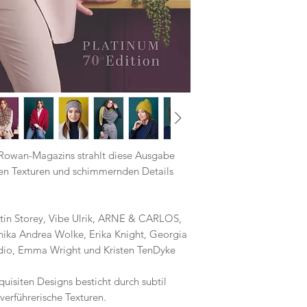
 Rowan-Magazins strahlt diese Ausgabe
en Texturen und schimmernden Details
rtin Storey, Vibe Ulrik, ARNE & CARLOS,
nika Andrea Wolke, Erika Knight, Georgia
tudio, Emma Wright und Kristen TenDyke
quisiten Designs besticht durch subtil
verführerische Texturen.