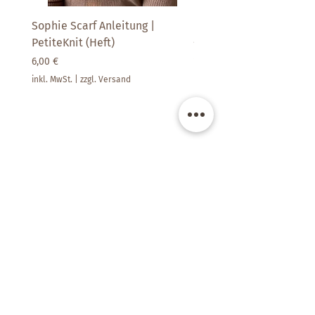
Sophie Scarf Anleitung |
Paljett | SandnesGarn
PetiteKnit (Heft)
Preis
14,90 €
Preis
6,00 €
inkl. MwSt.
inkl. MwSt.
|
zzgl. Versand
Kate's Room -
Raum für schöne Dinge
Filderbahnstraße 41