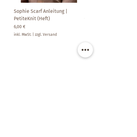
Sophie Scarf Anleitung |
Paljett | SandnesGarn
PetiteKnit (Heft)
Preis
14,90 €
Preis
6,00 €
inkl. MwSt.
inkl. MwSt.
|
zzgl. Versand
Kate's Room -
Raum für schöne Dinge
Filderbahnstraße 41