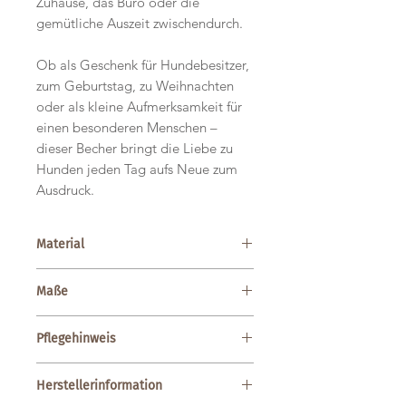
Zuhause, das Büro oder die
gemütliche Auszeit zwischendurch.
Ob als Geschenk für Hundebesitzer,
zum Geburtstag, zu Weihnachten
oder als kleine Aufmerksamkeit für
einen besonderen Menschen –
dieser Becher bringt die Liebe zu
Hunden jeden Tag aufs Neue zum
Ausdruck.
Material
Bone China Porzellan
Maße
85 × 85 × 95 mm
Pflegehinweis
Fassungsvermögen:
0,35 Liter
0.24 kg
Spülmaschinengeeignet
Herstellerinformation
Mikrowellengeeignet